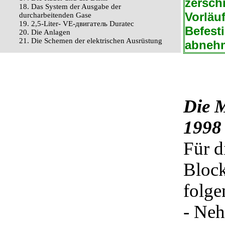
zersch
18. Das System der Ausgabe der
Vorläu
durcharbeitenden Gase
19. 2,5-Liter- VЕ-двигатель Duratec
Befest
20. Die Anlagen
21. Die Schemen der elektrischen Ausrüstung
abneh
Die 
1998
Für d
Block
folge
- Neh