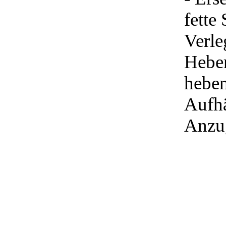
fette
Verl
Heber
heben
Aufh
Anzug