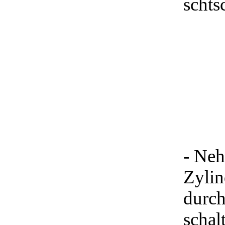
schts
- Neh
Zylin
durch
schal