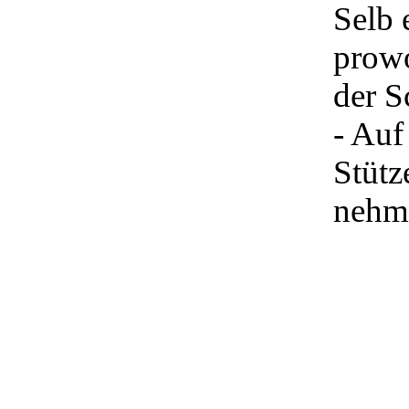
Selb 
prowo
der S
- Auf
Stütz
nehme