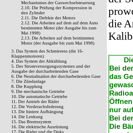
Mechanismus der Gaswechselsteuerung
prowo
2.10. Die Prüfung der Kompression in
den Zylinder
2.11. Die Defekte des Motors
die A
2.12. Die Arbeiten auf dem auf dem Auto
bestimmten Motor (der Ausgabe bis zum
Kalib
Mai 1998)
2.13. Die Arbeiten auf dem bestimmten
Motor (der Ausgabe bis zum Mai 1998)
3. Das System des Schmierens (die 16-
Klappenmotoren)
Die 
4. Das System der Abkühlung
5. Des Stromversorgungssystemes und der
Bei de
Ausgabe der durcharbeitenden Gase
das Ge
6. Die Neutralisation der durcharbeitenden Gase
7. Die Zündanlage
gewasc
8. Die Kupplung
9. Die mechanische Getriebe
Radioa
10. Die automatische Getriebe
Öffnen
11. Der Antrieb der Räder
12. Die Vorderachsfederung
nur au
13. Die hintere Aufhängung
Bei der
14. Die Lenkung
15. Das Bremssystem
Die Bä
16. Die elektrische Ausrüstung
17. Die Räder und die Disks