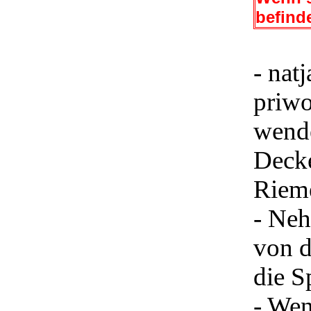
befinde
- nat
priw
wende
Decke
Riem
- Neh
von d
die S
- Wen