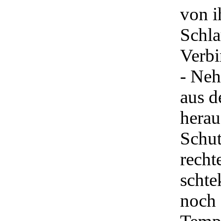
von i
Schla
Verbi
- Neh
aus d
herau
Schut
recht
schte
noch 