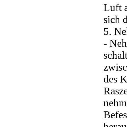
Luft 
sich 
5. Ne
- Neh
schal
zwisc
des K
Rasze
nehme
Befes
herau