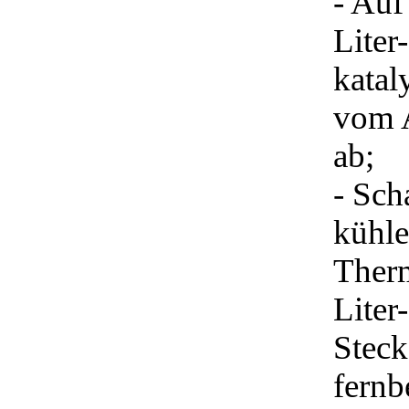
- Auf
Liter
katal
vom A
ab;
- Sch
kühle
Therm
Liter
Steck
fernb