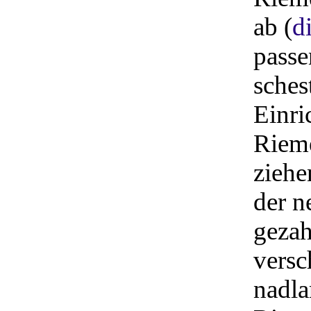
ab (
d
passe
sches
Einri
Rieme
ziehe
der n
geza
versc
nadla