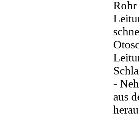
Rohr 
Leit
schne
Otosc
Leitu
Schla
- Neh
aus d
herau