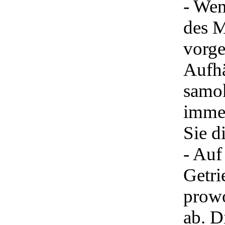
- Wen
des M
vorge
Aufhä
samok
immer
Sie d
- Auf
Getri
prowo
ab. D