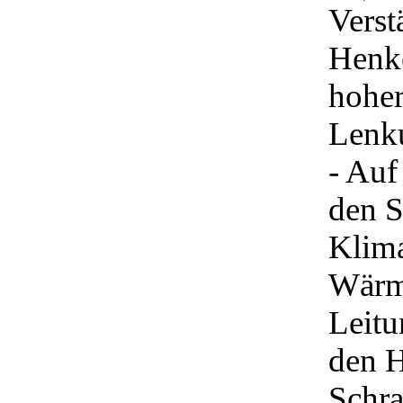
Verst
Henke
hoher
Lenk
- Auf
den S
Klima
Wärme
Leitu
den H
Schra