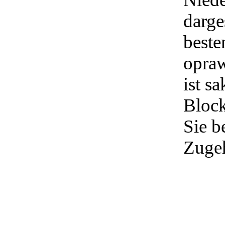
darge
beste
opraw
ist s
Block
Sie b
Zugeh