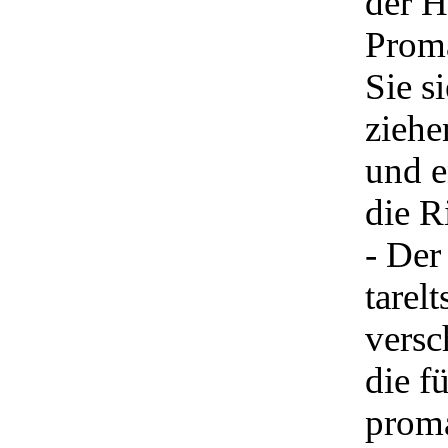
der 
Proma
Sie s
ziehe
und e
die R
- Der
tarel
versc
die f
proma