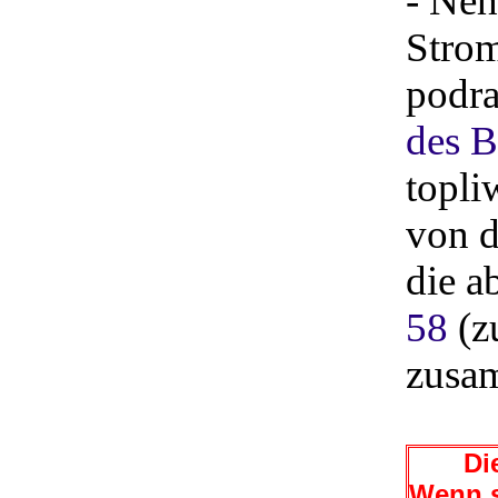
- Ne
Strom
podr
des B
topli
von d
die a
58
(z
zusam
Die 
Wenn s