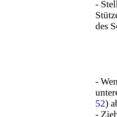
- Ste
Stütz
des S
- Wen
unter
52
) a
- Zie