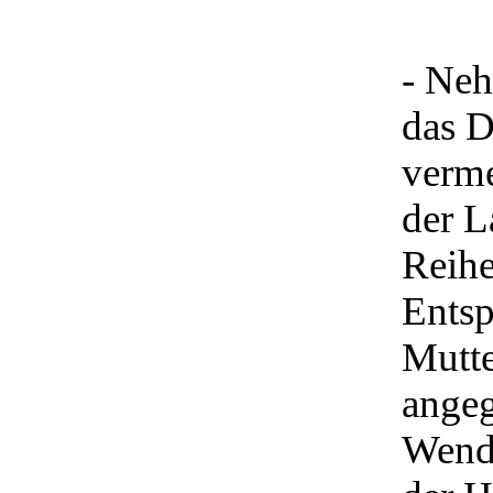
- Neh
das D
verme
der L
Reihe
Entsp
Mutte
angeg
Wendu