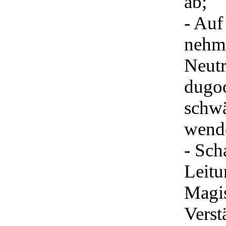
ab;
- Auf
nehme
Neutr
dugoo
schw
wende
- Sch
Leitu
Magis
Verst