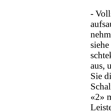
- Vol
aufsa
nehme
sieh
schte
aus, 
Sie d
Schal
«2» m
Leist