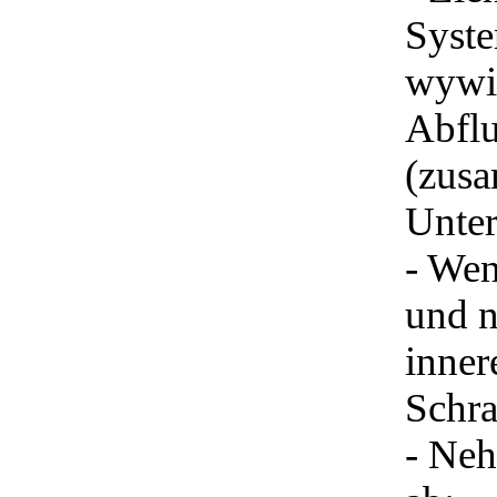
Syst
wywin
Abflu
(zusa
Unter
- Wen
und n
inner
Schra
- Neh