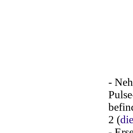
- Neh
Pulse
befin
2 (
di
- Ers