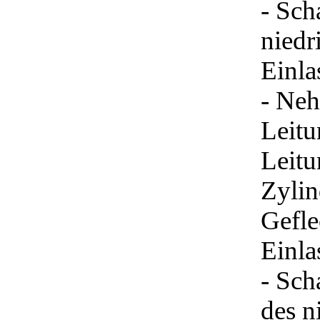
- Sch
niedr
Einla
- Neh
Leitu
Leitu
Zylin
Gefle
Einla
- Sch
des n