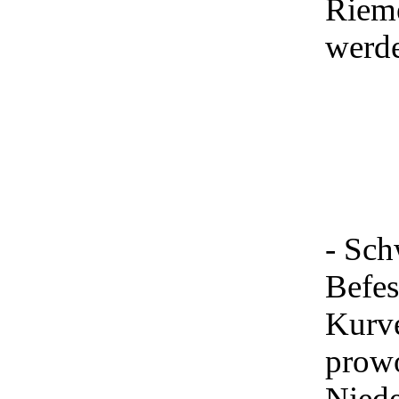
Rieme
werde
- Sch
Befes
Kurve
prowo
Niede