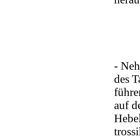
- Neh
des T
führe
auf d
Hebel
tross