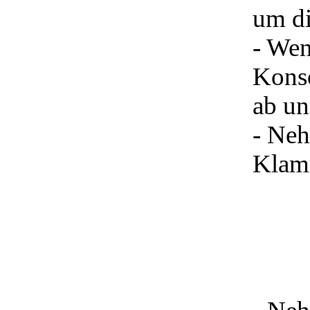
um di
- Wen
Konso
ab un
- Neh
Klamm