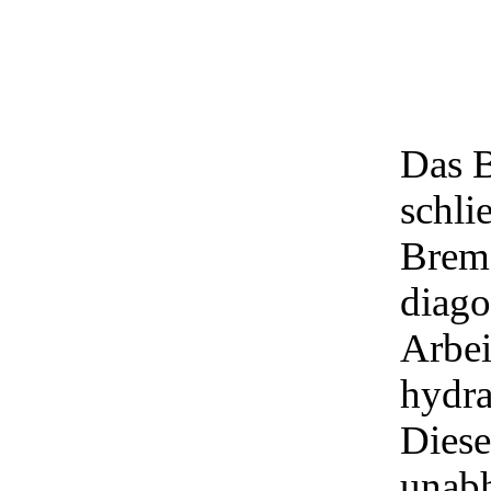
Das 
schli
Brem
diago
Arbei
hydra
Diese
unabh