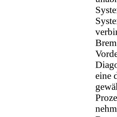
Syste
Syste
verbi
Brems
Vorde
Diago
eine 
gewäh
Proze
nehm