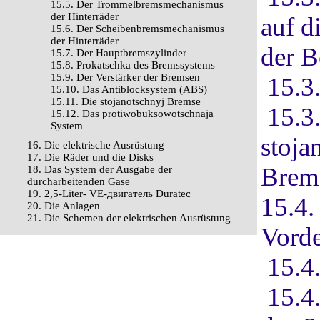
15.5. Der Trommelbremsmechanismus
der Hinterräder
auf d
15.6. Der Scheibenbremsmechanismus
der Hinterräder
der 
15.7. Der Hauptbremszylinder
15.8. Prokatschka des Bremssystems
15.9. Der Verstärker der Bremsen
15.3
15.10. Das Antiblocksystem (ABS)
15.11. Die stojanotschnyj Bremse
15.3
15.12. Das protiwobuksowotschnaja
System
stoja
16. Die elektrische Ausrüstung
17. Die Räder und die Disks
Brem
18. Das System der Ausgabe der
durcharbeitenden Gase
19. 2,5-Liter- VЕ-двигатель Duratec
15.4
20. Die Anlagen
21. Die Schemen der elektrischen Ausrüstung
Vorde
15.4
15.4