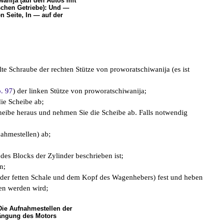
anija (auf den Autos mit
schen Getriebe): Und —
en Seite, In — auf der
lte Schraube der rechten Stütze von proworatschiwanija (es ist
. 97
) der linken Stütze von proworatschiwanija;
ie Scheibe ab;
cheibe heraus und nehmen Sie die Scheibe ab. Falls notwendig
ahmestellen) ab;
es Blocks der Zylinder beschrieben ist;
n;
en der fetten Schale und dem Kopf des Wagenhebers) fest und heben
den werden wird;
Die Aufnahmestellen der
ängung des Motors