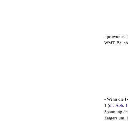
- proworatsch
WMT. Bei abg
- Wenn die F
1 (
die Abb. 
Spannung des
Zeigers um. 