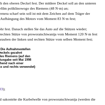
 den oberen Deckel fest. Der mittlere Deckel soll an den unteren
rbefilm poliklinowogo des Riemens (48 N·m) an;
rnera scharf sein soll ist mit dem Zeichen auf dem Träger der
der Aufhängung des Motors vom Moment 83 N·m fest;
r fest. Danach stellen Sie das Auto auf die Stützen wieder;
er rechten Stütze von proworatschiwanija vom Moment 120 N·m fest
chrauben der linken und rechten Stütze vom selben Moment fest;
 Die Aufnahmestellen
Deckels gezahnt
es Riemens (auf den
Ausgabe seit Mai 1998
chend nach einer
s und rechts verwendet)
03
);
d sakontrite die Kurbelwelle von proworatschiwanija (werden die