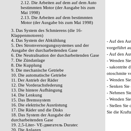
2.12. Die Arbeiten auf dem auf dem Auto
bestimmten Motor (der Ausgabe bis zum
Mai 1998)
2.13. Die Arbeiten auf dem bestimmten
Motor (der Ausgabe bis zum Mai 1998)
3. Das System des Schmierens (die 16-
Klappenmotoren)
4. Das System der Abkühlung
- Auf den Aut
5. Des Stromversorgungssystemes und der
vorgeführt a
Ausgabe der durcharbeitenden Gase
- Auf den Aut
6. Die Neutralisation der durcharbeitenden Gase
7. Die Zündanlage
- Wenden Sie
8. Die Kupplung
- sakontrite
9. Die mechanische Getriebe
otoschmite v
10. Die automatische Getriebe
- Wenden Sie
11. Der Antrieb der Räder
12. Die Vorderachsfederung
- Senken Sie 
13. Die hintere Aufhängung
- Nehmen Sie
14. Die Lenkung
- Wenden Sie
15. Das Bremssystem
16. Die elektrische Ausrüstung
- Stellen Si
17. Die Räder und die Disks
Sie die Kraf
18. Das System der Ausgabe der
durcharbeitenden Gase
19. 2,5-Liter- VЕ-двигатель Duratec
20. Die Anlagen