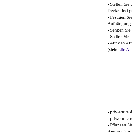
- Stellen Si
Deckel frei 
- Festigen Si
Aufhängung v
- Senken Sie 
- Stellen Sie
- Auf den Au
(siehe
die Ab
- priwernite
- priwernite
- Pflanzen S
Sendung} au