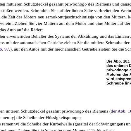
e den mittleren Schutzdeckel gezahnt priwodnogo des Riemens und danach
gestoßen werden. Schrauben Sie auf der linken Seite verbreitet den We
e die Zeit des Motors neu samokontrjaschtschimissja von den Muttern. ke
ereint. Ziehen Sie vier Muttern auf dem Motor und eine Mutter auf 
das Auto auf die Räder;
 den erweiternden Behälter des Systems der Abkühlung und das Einlassroh
tos mit der automatischen Getriebe ziehen Sie die mittlere Schraube d
b. 97
,), auf den Autos mit der mechanischen Getriebe ziehen Sie die S
Die Abb. 103.
des unteren 
priwodnogo d
Motoren der 
wird entspre
Schraube link
 den unteren Schutzdeckel gezahnt priwodnogo des Riemens (
der Abb. 1
 remennyj die Scheibe der Flüssigkeitspumpe;
ie remennyj die Scheibe der Kurbelwelle (gassitel der Schwingungen) un
fnehmen. Ziehen Sie die Schraube vom Moment 115 N·m fest;