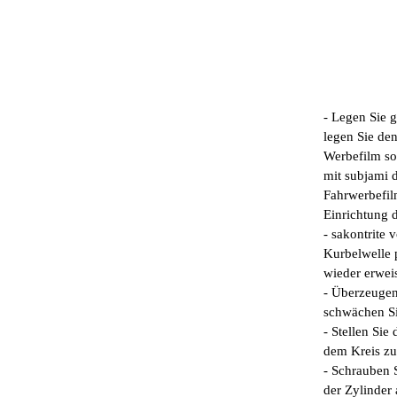
- Legen Sie 
legen Sie de
Werbefilm so
mit subjami 
Fahrwerbefilm
Einrichtung 
- sakontrite
Kurbelwelle 
wieder erwei
- Überzeugen
schwächen Si
- Stellen Si
dem Kreis z
- Schrauben 
der Zylinder 