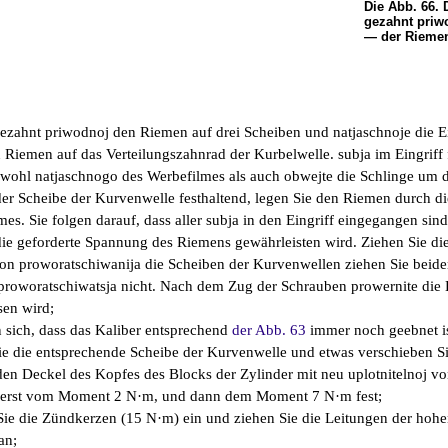
Die Abb. 66. 
gezahnt priw
— der Riemen
gezahnt priwodnoj den Riemen auf drei Scheiben und natjaschnoje die E
n Riemen auf das Verteilungszahnrad der Kurbelwelle. subja im Eingriff
wohl natjaschnogo des Werbefilmes als auch obwejte die Schlinge um di
der Scheibe der Kurvenwelle festhaltend, legen Sie den Riemen durch di
es. Sie folgen darauf, dass aller subja in den Eingriff eingegangen sin
die geforderte Spannung des Riemens gewährleisten wird. Ziehen Sie d
 von proworatschiwanija die Scheiben der Kurvenwellen ziehen Sie beid
proworatschiwatsja nicht. Nach dem Zug der Schrauben prowernite die
sen wird;
 sich, dass das Kaliber entsprechend
der Abb. 63
immer noch geebnet is
e die entsprechende Scheibe der Kurvenwelle und etwas verschieben S
e den Deckel des Kopfes des Blocks der Zylinder mit neu uplotnitelnoj v
uerst vom Moment 2 N·m, und dann dem Moment 7 N·m fest;
Sie die Zündkerzen (15 N·m) ein und ziehen Sie die Leitungen der hoh
an;