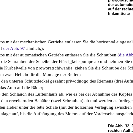
proworatschiw
der automati
auf der recht
linken Seite
os mit der mechanischen Getriebe entlassen Sie die horizontal eingestel
uf
der Abb. 97
ähnlich,);
os mit der automatischen Getriebe entlassen Sie die Schrauben (
die Abb
 die Schrauben der Scheibe der Flüssigkeitspumpe ab und nehmen Sie d
 die Kurbelwelle von proworatschiwanija, ziehen Sie die Schraube der S
on zwei Hebeln für die Montage der Reifen;
 den unteren Schutzdeckel gezahnt priwodnogo des Riemens (drei Aufn
das Auto auf die Räder;
 den Schlauch des Lufteinlaufs ab, wie es bei der Abnahme des Kopfes d
 den erweiternden Behälter (zwei Schrauben) ab und werden es fortlege
e den Heber unter die fette Schale (mit der hölzernen Verlegung zwisch
tanlage auf, bis die Aufhängung des Motors auf der Vorderseite ausgela
Die Abb. 32. 
rechten Aufh