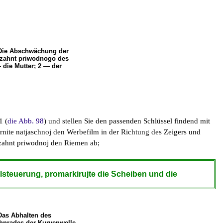
 Die Abschwächung der
zahnt priwodnogo des
die Mutter; 2 — der
1 (
die Abb. 98
) und stellen Sie den passenden Schlüssel findend mit
ernite natjaschnoj den Werbefilm in der Richtung des Zeigers und
ezahnt priwodnoj den Riemen ab;
lsteuerung, promarkirujte die Scheiben und die
Das Abhalten des
hnrades der Kurvenwelle