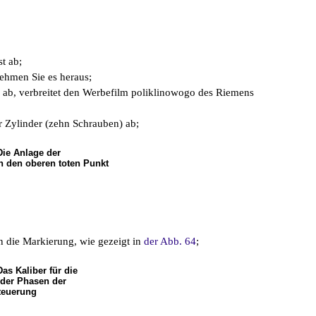
st ab;
ehmen Sie es heraus;
 ab, verbreitet den Werbefilm poliklinowogo des Riemens
 Zylinder (zehn Schrauben) ab;
Die Anlage der
n den oberen toten Punkt
en die Markierung, wie gezeigt in
der Abb. 64
;
Das Kaliber für die
der Phasen der
teuerung