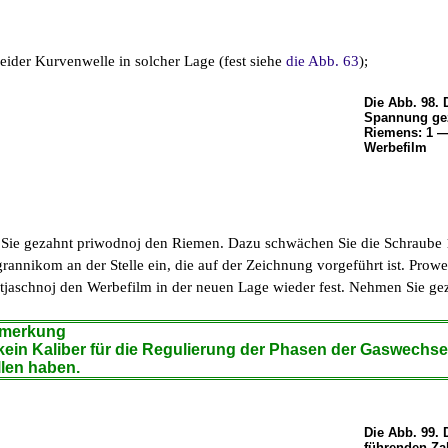
eider Kurvenwelle in solcher Lage (fest siehe
die Abb. 63
);
Die Abb. 98.
Spannung ge
Riemens: 1 — 
Werbefilm
Sie gezahnt priwodnoj den Riemen. Dazu schwächen Sie die Schraube 
grannikom an der Stelle ein, die auf der Zeichnung vorgeführt ist. Prow
atjaschnoj den Werbefilm in der neuen Lage wieder fest. Nehmen Sie g
erkung
ein Kaliber für die Regulierung der Phasen der Gaswechse
len haben.
Die Abb. 99. 
führenden Za