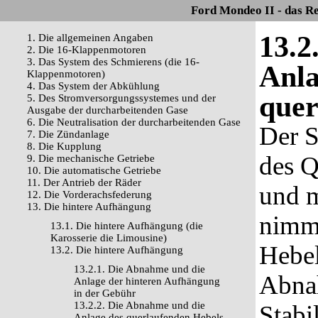
Ford Mondeo II - das R
13.2
1. Die allgemeinen Angaben
2. Die 16-Klappenmotoren
3. Das System des Schmierens (die 16-
Anla
Klappenmotoren)
4. Das System der Abkühlung
quer
5. Des Stromversorgungssystemes und der
Ausgabe der durcharbeitenden Gase
6. Die Neutralisation der durcharbeitenden Gase
Der S
7. Die Zündanlage
8. Die Kupplung
des Q
9. Die mechanische Getriebe
10. Die automatische Getriebe
11. Der Antrieb der Räder
und m
12. Die Vorderachsfederung
13. Die hintere Aufhängung
nimmt
13.1. Die hintere Aufhängung (die
Karosserie die Limousine)
Hebe
13.2. Die hintere Aufhängung
13.2.1. Die Abnahme und die
Abna
Anlage der hinteren Aufhängung
in der Gebühr
13.2.2. Die Abnahme und die
Stabi
Anlage des querlaufenden Hebels