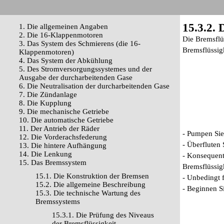
15.3.2. 
1. Die allgemeinen Angaben
2. Die 16-Klappenmotoren
Die Bremsflüs
3. Das System des Schmierens (die 16-
Bremsflüssig
Klappenmotoren)
4. Das System der Abkühlung
5. Des Stromversorgungssystemes und der
Ausgabe der durcharbeitenden Gase
6. Die Neutralisation der durcharbeitenden Gase
7. Die Zündanlage
8. Die Kupplung
9. Die mechanische Getriebe
10. Die automatische Getriebe
11. Der Antrieb der Räder
- Pumpen Sie
12. Die Vorderachsfederung
- Überfluten 
13. Die hintere Aufhängung
14. Die Lenkung
- Konsequent
15. Das Bremssystem
Bremsflüssigk
15.1. Die Konstruktion der Bremsen
- Unbedingt f
15.2. Die allgemeine Beschreibung
- Beginnen Si
15.3. Die technische Wartung des
Bremssystems
15.3.1. Die Prüfung des Niveaus
der Bremsflüssigkeit