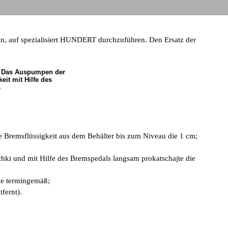
sten, auf spezialisiert HUNDERT durchzuführen. Den Ersatz der
. Das Auspumpen der
eit mit Hilfe des
s
ie Bremsflüssigkeit aus dem Behälter bis zum Niveau die 1 cm;
chki und mit Hilfe des Bremspedals langsam prokatschajte die
sie termingemäß;
fernt).