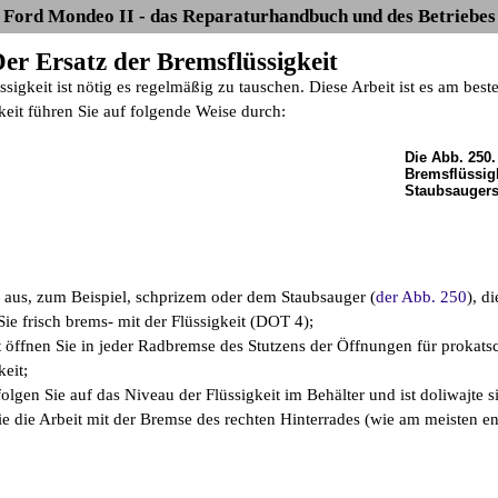
Ford Mondeo II - das Reparaturhandbuch und des Betriebes
Der Ersatz der Bremsflüssigkeit
sigkeit ist nötig es regelmäßig zu tauschen. Diese Arbeit ist es am be
keit führen Sie auf folgende Weise durch:
Die Abb. 250
Bremsflüssigk
Staubsauger
 aus, zum Beispiel, schprizem oder dem Staubsauger (
der Abb. 250
), d
Sie frisch brems- mit der Flüssigkeit (DOT 4);
 öffnen Sie in jeder Radbremse des Stutzens der Öffnungen für prokats
eit;
olgen Sie auf das Niveau der Flüssigkeit im Behälter und ist doliwajte 
e die Arbeit mit der Bremse des rechten Hinterrades (wie am meisten ent