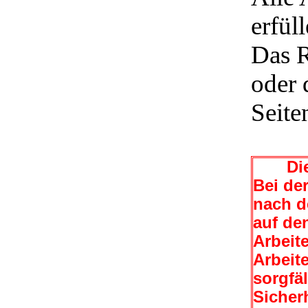
erfül
Das R
oder 
Seite
Die 
Bei de
nach d
auf de
Arbeit
Arbeit
sorgfäl
Sicher