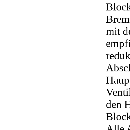
Block
Brems
mit 
empfi
reduk
Absch
Haupt
Venti
den H
Block
Alle 