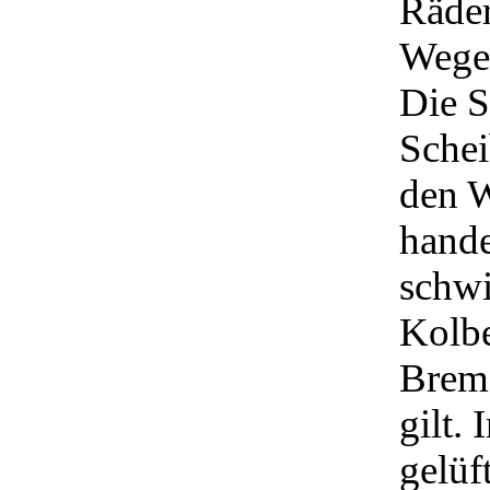
Räder
Wege
Die S
Sche
den W
hande
schw
Kolbe
Brems
gilt.
gelüf