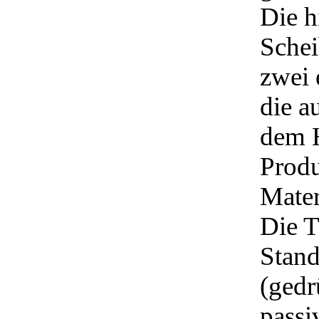
Die h
Sche
zwei 
die a
dem H
Produ
Mater
Die 
Stand
(gedr
passi