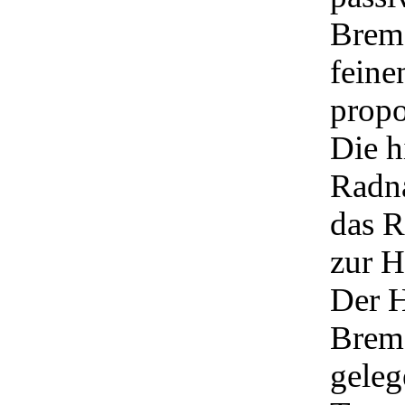
Brems
feine
propo
Die h
Radna
das R
zur 
Der H
Brems
geleg