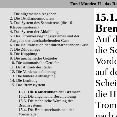
Ford Mondeo II - das R
15.1
1. Die allgemeinen Angaben
2. Die 16-Klappenmotoren
3. Das System des Schmierens (die 16-
Bre
Klappenmotoren)
4. Das System der Abkühlung
Auf 
5. Des Stromversorgungssystemes und der
Ausgabe der durcharbeitenden Gase
6. Die Neutralisation der durcharbeitenden Gase
die S
7. Die Zündanlage
8. Die Kupplung
Vord
9. Die mechanische Getriebe
10. Die automatische Getriebe
11. Der Antrieb der Räder
auf d
12. Die Vorderachsfederung
13. Die hintere Aufhängung
Schei
14. Die Lenkung
15. Das Bremssystem
die H
15.1. Die Konstruktion der Bremsen
15.2. Die allgemeine Beschreibung
15.3. Die technische Wartung des
Tromm
Bremssystems
15.4. Die Bremsmechanismen der
nach 
Vorderräder