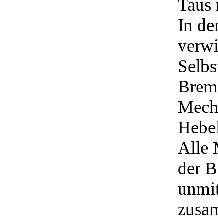
Taus 
In de
verwi
Selbs
Brems
Mecha
Hebel
Alle 
der B
unmit
zusa