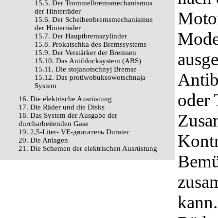
15.5. Der Trommelbremsmechanismus
der Hinterräder
Motor
15.6. Der Scheibenbremsmechanismus
der Hinterräder
Mode
15.7. Der Hauptbremszylinder
15.8. Prokatschka des Bremssystems
15.9. Der Verstärker der Bremsen
ausge
15.10. Das Antiblocksystem (ABS)
15.11. Die stojanotschnyj Bremse
Antib
15.12. Das protiwobuksowotschnaja
System
oder 
16. Die elektrische Ausrüstung
17. Die Räder und die Disks
Zusam
18. Das System der Ausgabe der
durcharbeitenden Gase
19. 2,5-Liter- VЕ-двигатель Duratec
Kontr
20. Die Anlagen
21. Die Schemen der elektrischen Ausrüstung
Bemü
zusa
kann.