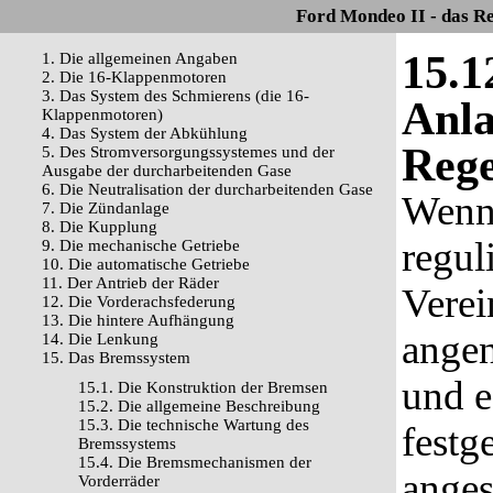
Ford Mondeo II - das R
15.1
1. Die allgemeinen Angaben
2. Die 16-Klappenmotoren
3. Das System des Schmierens (die 16-
Anla
Klappenmotoren)
4. Das System der Abkühlung
Rege
5. Des Stromversorgungssystemes und der
Ausgabe der durcharbeitenden Gase
6. Die Neutralisation der durcharbeitenden Gase
Wenn 
7. Die Zündanlage
8. Die Kupplung
regul
9. Die mechanische Getriebe
10. Die automatische Getriebe
11. Der Antrieb der Räder
Verei
12. Die Vorderachsfederung
13. Die hintere Aufhängung
ange
14. Die Lenkung
15. Das Bremssystem
und e
15.1. Die Konstruktion der Bremsen
15.2. Die allgemeine Beschreibung
15.3. Die technische Wartung des
festg
Bremssystems
15.4. Die Bremsmechanismen der
anges
Vorderräder