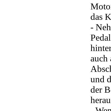
Motor
das 
- Neh
Pedal
hinte
auch 
Absc
und d
der B
herau
- Wen