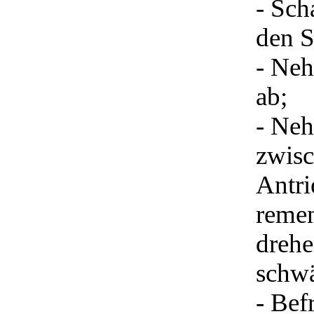
- Sch
den S
- Neh
ab;
- Neh
zwisc
Antri
remen
drehe
schw
- Bef