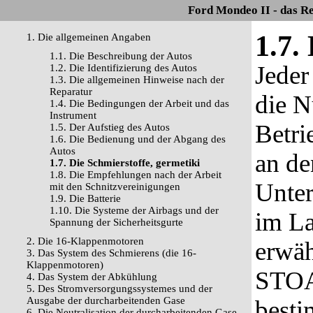
Ford Mondeo II - das R
1.7.
1. Die allgemeinen Angaben
1.1. Die Beschreibung der Autos
Jeder
1.2. Die Identifizierung des Autos
1.3. Die allgemeinen Hinweise nach der
Reparatur
die N
1.4. Die Bedingungen der Arbeit und das
Instrument
Betri
1.5. Der Aufstieg des Autos
1.6. Die Bedienung und der Abgang des
Autos
an d
1.7. Die Schmierstoffe, germetiki
1.8. Die Empfehlungen nach der Arbeit
Unter
mit den Schnitzvereinigungen
1.9. Die Batterie
1.10. Die Systeme der Airbags und der
im La
Spannung der Sicherheitsgurte
2. Die 16-Klappenmotoren
erwäh
3. Das System des Schmierens (die 16-
Klappenmotoren)
STOA,
4. Das System der Abkühlung
5. Des Stromversorgungssystemes und der
Ausgabe der durcharbeitenden Gase
besti
6. Die Neutralisation der durcharbeitenden Gase