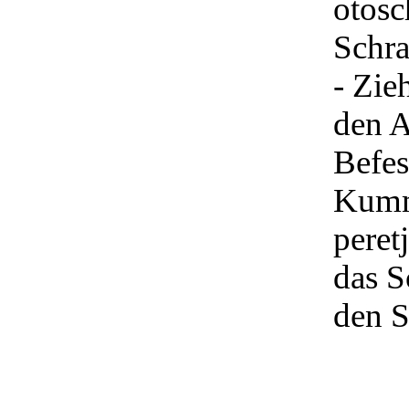
otosc
Schra
- Zie
den A
Befes
Kumm
peret
das S
den S