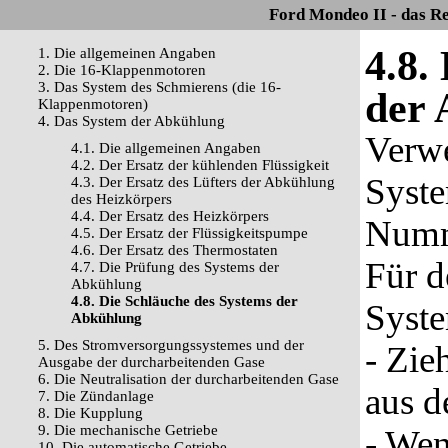
Ford Mondeo II - das R
4.8.
1. Die allgemeinen Angaben
2. Die 16-Klappenmotoren
3. Das System des Schmierens (die 16-
der
Klappenmotoren)
4. Das System der Abkühlung
Verwe
4.1. Die allgemeinen Angaben
4.2. Der Ersatz der kühlenden Flüssigkeit
Syste
4.3. Der Ersatz des Lüfters der Abkühlung
des Heizkörpers
4.4. Der Ersatz des Heizkörpers
Numme
4.5. Der Ersatz der Flüssigkeitspumpe
4.6. Der Ersatz des Thermostaten
Für d
4.7. Die Prüfung des Systems der
Abkühlung
4.8. Die Schläuche des Systems der
Syst
Abkühlung
5. Des Stromversorgungssystemes und der
- Zie
Ausgabe der durcharbeitenden Gase
6. Die Neutralisation der durcharbeitenden Gase
aus 
7. Die Zündanlage
8. Die Kupplung
9. Die mechanische Getriebe
- Wen
10. Die automatische Getriebe