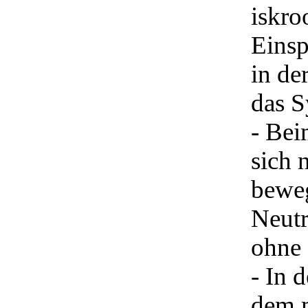
iskro
Einsp
in de
das S
- Bei
sich 
beweg
Neutr
ohne
- In 
dem 