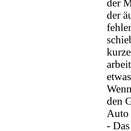
der M
der ä
fehle
schie
kurze
arbei
etwas
Wenn 
den G
Auto 
- Das