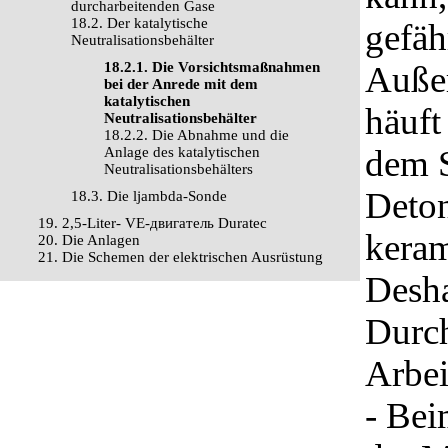
durcharbeitenden Gase
18.2. Der katalytische
gefäh
Neutralisationsbehälter
18.2.1. Die Vorsichtsmaßnahmen
Außer
bei der Anrede mit dem
katalytischen
häuft
Neutralisationsbehälter
18.2.2. Die Abnahme und die
dem S
Anlage des katalytischen
Neutralisationsbehälters
Deton
18.3. Die ljambda-Sonde
19. 2,5-Liter- VЕ-двигатель Duratec
keram
20. Die Anlagen
21. Die Schemen der elektrischen Ausrüstung
Desha
Durch
Arbei
- Bei