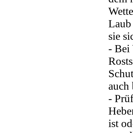
Wette
Laub 
sie s
- Bei
Rosts
Schut
auch 
- Prü
Heber
ist o