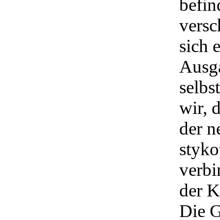
befin
versc
sich 
Ausga
selbs
wir, 
der n
styko
verbi
der 
Die 