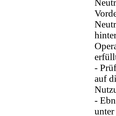
Neutr
Vorde
Neutr
hinte
Opera
erfül
- Prü
auf d
Nutz
- Ebn
unter