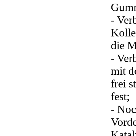
Gumm
- Ver
Kolle
die 
- Ver
mit d
frei 
fest;
- Noc
Vorde
Katal