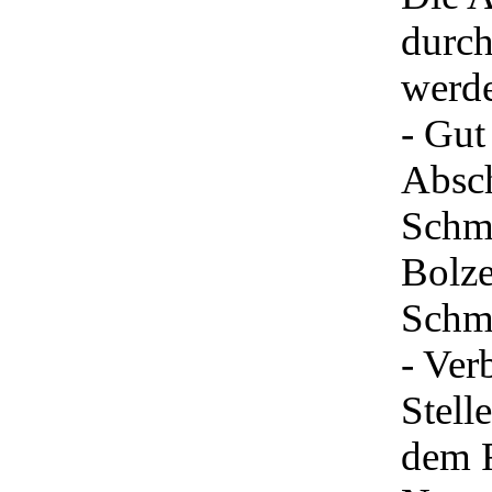
durch
werde
- Gut
Absc
Schmi
Bolze
Schmi
- Verb
Stell
dem F