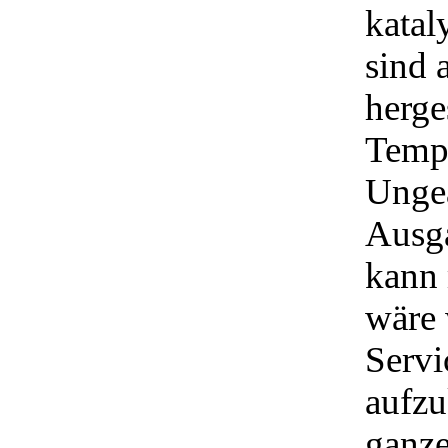
katal
sind 
herge
Tempe
Ungea
Ausga
kann 
wäre 
Servi
aufzu
ganze