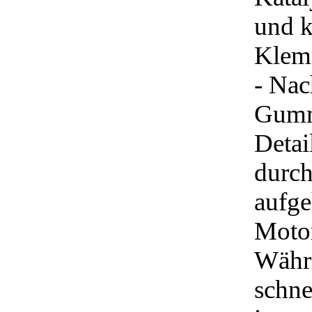
und k
Klem
- Nac
Gummi
Detai
durch
aufge
Motor
Währe
schne