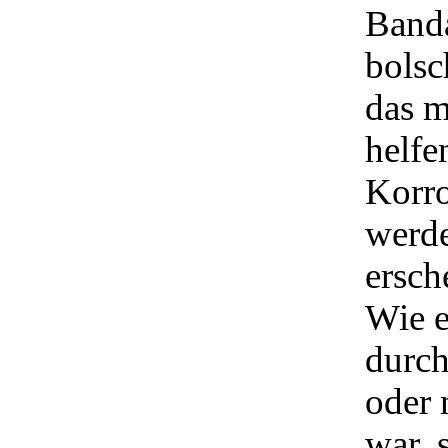
Banda
bolsc
das m
helfe
Korro
werde
ersch
Wie e
durch
oder 
war, 