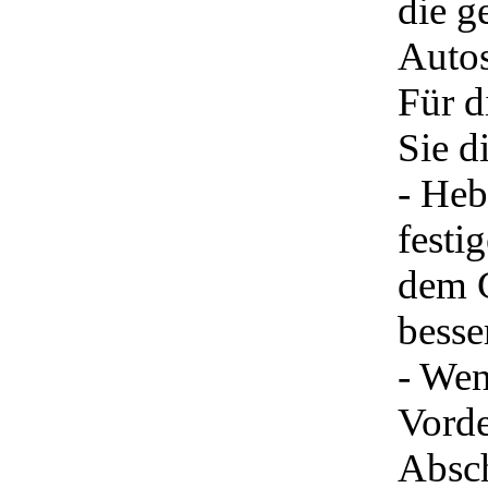
die g
Autos
Für d
Sie d
- Heb
festi
dem 
besse
- Wen
Vord
Absch