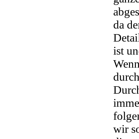
abges
da de
Detai
ist u
Wenn
durch
Durch
imme
folge
wir s