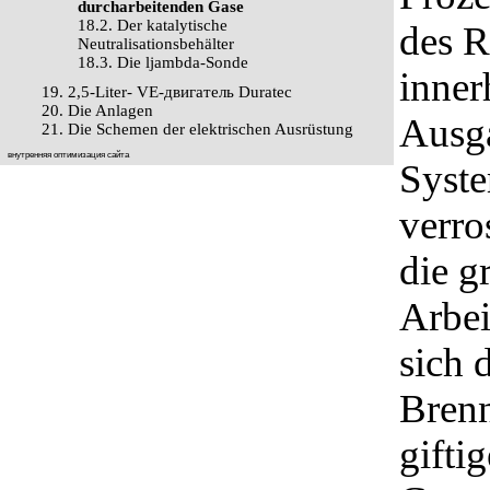
durcharbeitenden Gase
18.2. Der katalytische
des R
Neutralisationsbehälter
18.3. Die ljambda-Sonde
inner
19. 2,5-Liter- VЕ-двигатель Duratec
20. Die Anlagen
Ausga
21. Die Schemen der elektrischen Ausrüstung
внутренняя оптимизация сайта
Syste
verro
die g
Arbei
sich 
Brenn
gifti