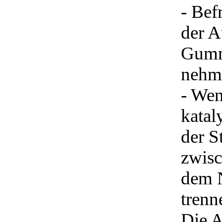
- Bef
der A
Gumm
nehme
- Wen
katal
der S
zwisc
dem N
trenn
Die A