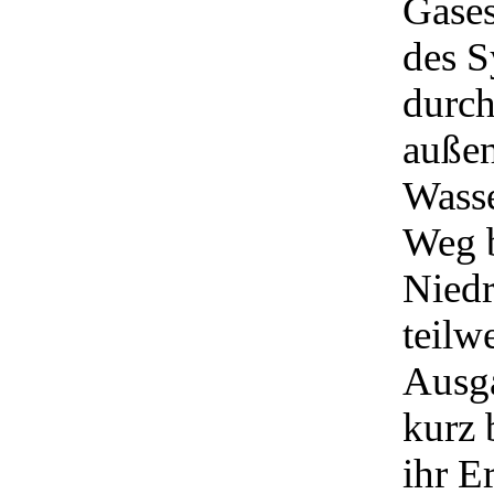
Gases
des S
durch
außen
Wasse
Weg b
Niedr
teilw
Ausga
kurz 
ihr E