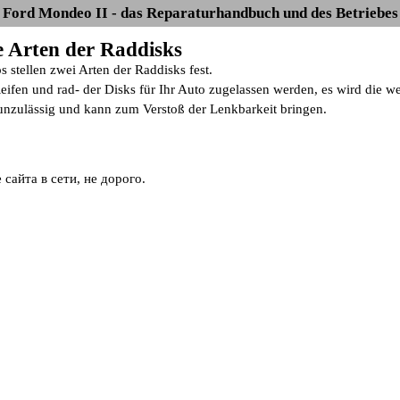
Ford Mondeo II - das Reparaturhandbuch und des Betriebes
e Arten der Raddisks
 stellen zwei Arten der Raddisks fest.
eifen und rad- der Disks für Ihr Auto zugelassen werden, es wird die 
 unzulässig und kann zum Verstoß der Lenkbarkeit bringen.
сайта в сети, не дорого.