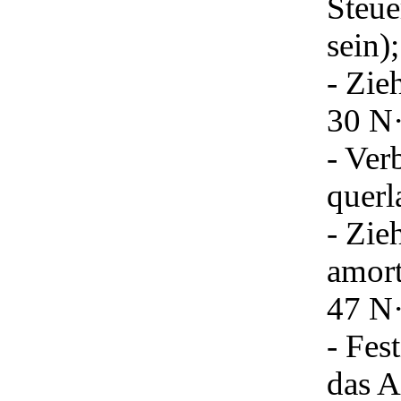
Steue
sein);
- Zie
30 N·
- Ver
querl
- Zie
amor
47 N·
- Fes
das A