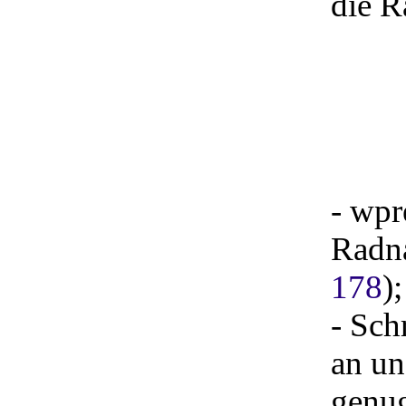
die R
- wpr
Radna
178
);
- Sch
an un
genug