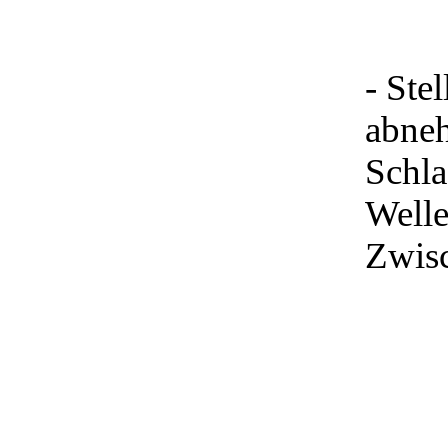
- Ste
abneh
Schla
Welle
Zwisc