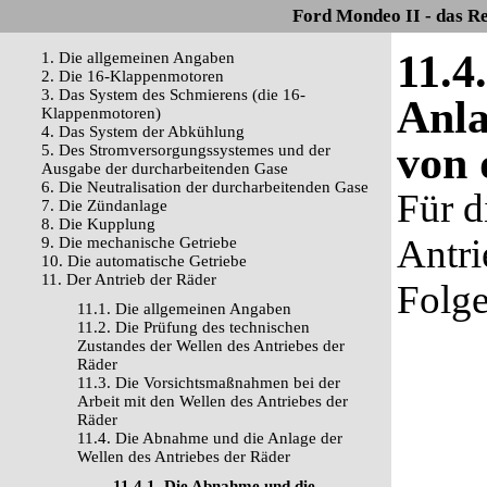
Ford Mondeo II - das R
11.4
1. Die allgemeinen Angaben
2. Die 16-Klappenmotoren
3. Das System des Schmierens (die 16-
Anla
Klappenmotoren)
4. Das System der Abkühlung
von 
5. Des Stromversorgungssystemes und der
Ausgabe der durcharbeitenden Gase
6. Die Neutralisation der durcharbeitenden Gase
Für d
7. Die Zündanlage
8. Die Kupplung
Antri
9. Die mechanische Getriebe
10. Die automatische Getriebe
11. Der Antrieb der Räder
Folge
11.1. Die allgemeinen Angaben
11.2. Die Prüfung des technischen
Zustandes der Wellen des Antriebes der
Räder
11.3. Die Vorsichtsmaßnahmen bei der
Arbeit mit den Wellen des Antriebes der
Räder
11.4. Die Abnahme und die Anlage der
Wellen des Antriebes der Räder
11.4.1. Die Abnahme und die