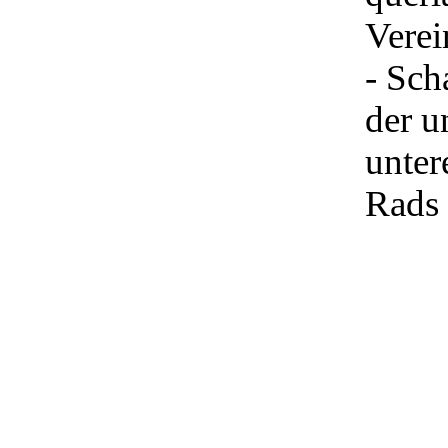
Verei
- Sch
der 
unter
Rads 