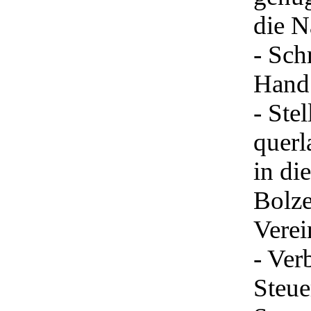
die N
- Sch
Hand
- Ste
querl
in di
Bolze
Vere
- Ver
Steue