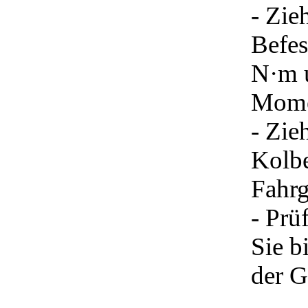
- Zie
Befe
N·m u
Mome
- Zie
Kolbe
Fahrg
- Prü
Sie b
der G