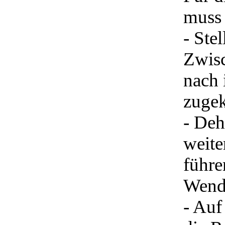
muss 
- Ste
Zwisc
nach 
zugek
- Deh
weite
führe
Wende
- Auf