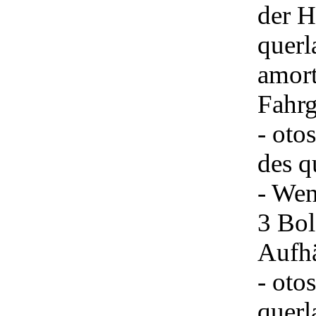
der H
querl
amort
Fahrg
- oto
des q
- Wen
3 Bol
Aufh
- oto
querl