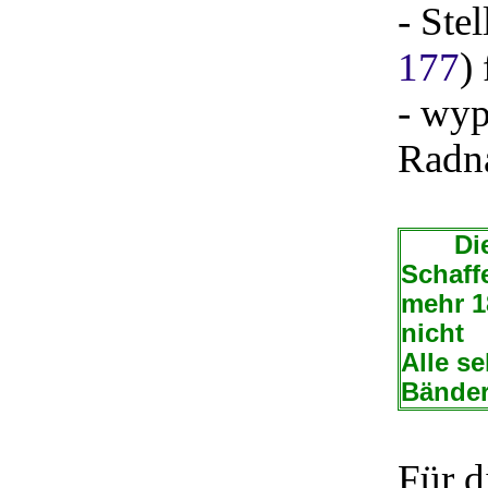
- Ste
177
) 
- wyp
Radn
Die 
Schaff
mehr 1
nicht
Alle s
Bänder
Für d