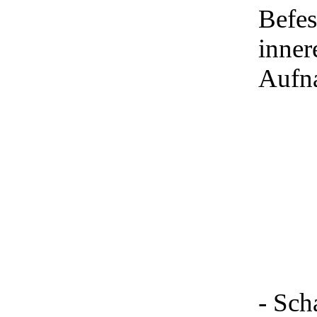
Befes
inner
Aufna
- Sch