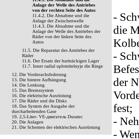
Anlage der Welle des Antriebes
von der rechten Seite des Autos
- Sch
11.4.2. Die Abnahme und die
Anlage der Zwischenwelle
11.4.3. Die Abnahme und die
die M
Anlage der Welle des Antriebes der
Räder von der linken Seite des
Kolbe
Autos
11.5. Die Reparatur des Antriebes der
- Sch
Räder
11.6. Der Ersatz der hartnäckigen Lager
Befes
11.7. Inner radial uplotnitelnyje die Ringe
12. Die Vorderachsfederung
der N
13. Die hintere Aufhängung
14. Die Lenkung
15. Das Bremssystem
Vorde
16. Die elektrische Ausrüstung
17. Die Räder und die Disks
fest;
18. Das System der Ausgabe der
durcharbeitenden Gase
19. 2,5-Liter- VЕ-двигатель Duratec
- Neh
20. Die Anlagen
21. Die Schemen der elektrischen Ausrüstung
- Wen