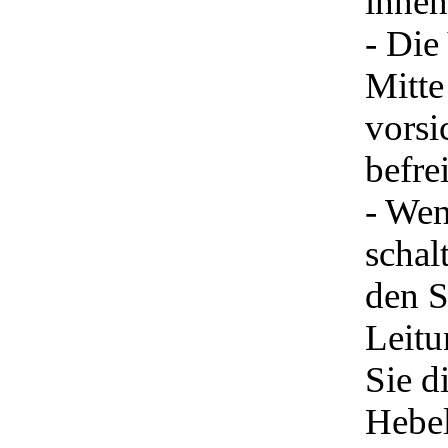
ihnen
- Die
Mitt
vorsi
befrei
- Wen
schal
den S
Leitu
Sie d
Hebel