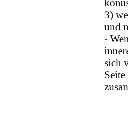
konus
3) we
und n
- Wen
inner
sich 
Seite
zusa