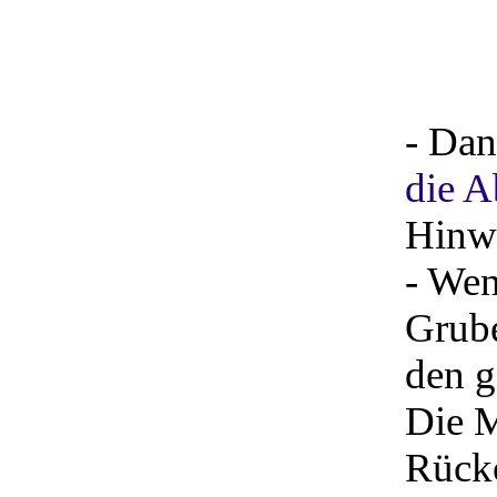
- Dan
die A
Hinwe
- Wen
Grube
den g
Die M
Rücko