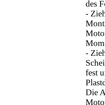
des F
- Zie
Monta
Motor
Mome
- Zie
Sche
fest 
Plast
Die A
Motor