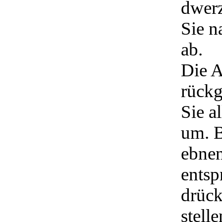
dwerz
Sie n
ab.
Die A
rückg
Sie 
um. B
ebnen
entsp
drück
stell