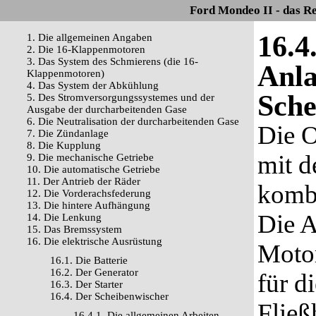
Ford Mondeo II - das R
16.4
1. Die allgemeinen Angaben
2. Die 16-Klappenmotoren
3. Das System des Schmierens (die 16-
Anla
Klappenmotoren)
4. Das System der Abkühlung
Sche
5. Des Stromversorgungssystemes und der
Ausgabe der durcharbeitenden Gase
6. Die Neutralisation der durcharbeitenden Gase
Die O
7. Die Zündanlage
8. Die Kupplung
mit d
9. Die mechanische Getriebe
10. Die automatische Getriebe
11. Der Antrieb der Räder
kombi
12. Die Vorderachsfederung
13. Die hintere Aufhängung
Die A
14. Die Lenkung
15. Das Bremssystem
16. Die elektrische Ausrüstung
Motor
16.1. Die Batterie
16.2. Der Generator
für d
16.3. Der Starter
16.4. Der Scheibenwischer
Fließ
16.4.1. Die allgemeinen Arbeiten