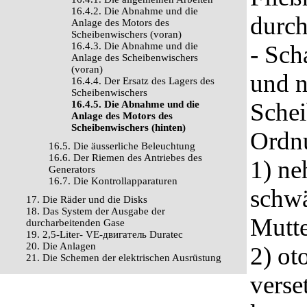
16.4.2. Die Abnahme und die
durch
Anlage des Motors des
Scheibenwischers (voran)
16.4.3. Die Abnahme und die
- Sch
Anlage des Scheibenwischers
(voran)
und n
16.4.4. Der Ersatz des Lagers des
Scheibenwischers
Schei
16.4.5. Die Abnahme und die
Anlage des Motors des
Scheibenwischers (hinten)
Ordn
16.5. Die äusserliche Beleuchtung
16.6. Der Riemen des Antriebes des
1) ne
Generators
16.7. Die Kontrollapparaturen
schwä
17. Die Räder und die Disks
18. Das System der Ausgabe der
Mutte
durcharbeitenden Gase
19. 2,5-Liter- VЕ-двигатель Duratec
20. Die Anlagen
2) ot
21. Die Schemen der elektrischen Ausrüstung
verse