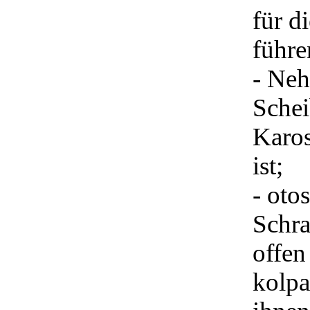
für d
führe
- Neh
Schei
Karos
ist;
- oto
Schra
offen
kolpa